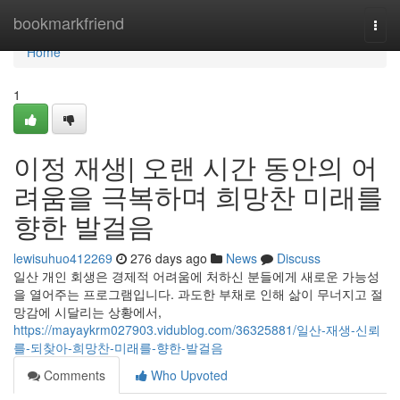
Home
bookmarkfriend
Togg
navi
Home
1
이정 재생| 오랜 시간 동안의 어
려움을 극복하며 희망찬 미래를
향한 발걸음
lewisuhuo412269
276 days ago
News
Discuss
일산 개인 회생은 경제적 어려움에 처하신 분들에게 새로운 가능성
을 열어주는 프로그램입니다. 과도한 부채로 인해 삶이 무너지고 절
망감에 시달리는 상황에서,
https://mayaykrm027903.vidublog.com/36325881/일산-재생-신뢰
를-되찾아-희망찬-미래를-향한-발걸음
Comments
Who Upvoted