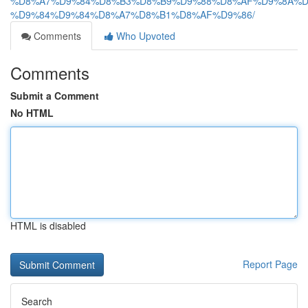
%D8%A7%D9%84%D8%B3%D8%B9%D9%88%D8%AF%D9%8A%D
%D9%84%D9%84%D8%A7%D8%B1%D8%AF%D9%86/
Comments
Who Upvoted
Comments
Submit a Comment
No HTML
HTML is disabled
Report Page
Search