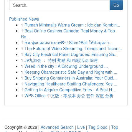
Go
Published News
1
Rumah Minimalis Warna Cream : Ide dan Kombin...
1
Best Online Casinos Canada: Real Money & Top
Re...
1
ชม ฟุตบอลสด แบบฟรีๆ! Siam2Ball ให้ข้อมูลล่า...
1
The Future of Video Streaming: Trends and Techn...
1
Bay City Electrical Panel Upgrades: Ensuring Sa...
1
J9九游会 ： 特别 奖励 和 精彩活动 综述
1
Weed in the city : A Growing Underground ...
1
Keeping Characteristic Safe Day and Night with ...
1
Buy Shipping Containers in Australia: Your Guid...
1
Navigating Healthcare Staffing Challenges: Key ...
1
Getting to Acquire Competitive Entry : A Best H...
1
WPS Office 中文版：零成本 办公 套件 深度 分析
Copyright © 2026 |
Advanced Search
|
Live
|
Tag Cloud
|
Top