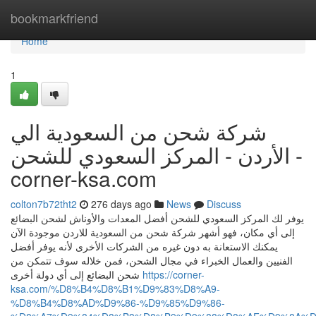
Home
bookmarkfriend
Home
1
شركة شحن من السعودية الي
الأردن - المركز السعودي للشحن -
corner-ksa.com
colton7b72tht2
276 days ago
News
Discuss
يوفر لك المركز السعودي للشحن أفضل المعدات والأوناش لشحن البضائع
إلى أي مكان، فهو أشهر شركة شحن من السعودية للاردن موجودة الآن
يمكنك الاستعانة به دون غيره من الشركات الأخرى لأنه يوفر أفضل
الفنيين والعمال الخبراء في مجال الشحن، فمن خلاله سوف تتمكن من
شحن البضائع إلى أي دولة أخرى
https://corner-
ksa.com/%D8%B4%D8%B1%D9%83%D8%A9-
%D8%B4%D8%AD%D9%86-%D9%85%D9%86-