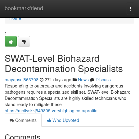
Home
bookmarkfriend
Togg
navi
Home
1
SWAT-Level Biohazard
Decontamination Specialists
mayapsoj863708
271 days ago
News
Discuss
Responding to outbreaks and accidents involving dangerous
pathogens requires a specialized skill set. SWAT-level Biohazard
Decontamination Specialists are highly skilled technicians who
stand ready to mitigate these
https://mollyskkj549805.verybigblog.com/profile
Comments
Who Upvoted
Comments