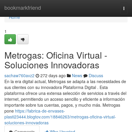
Home
bookmarkfriend
Togg
navi
Home
1
Metrogas: Oficina Virtual -
Soluciones Innovadoras
sachaw760avz2
272 days ago
News
Discuss
En la era digital actual, Metrogas se adapta a las necesidades de
sus clientes con su innovadora Plataforma Digital . Esta
plataforma ofrece una extensa selección de servicios a través del
internet, permitiendo un acceso sencillo y eficiente a información
importante sobre tus cuentas, pagos, y mucho más. Metrogas
pone
https://fabrica-de-envases-
plasti23444.blogtov.com/18846263/metrogas-oficina-virtual-
soluciones-innovadoras
Comments
Who Upvoted