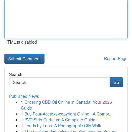
HTML is disabled
Report Page
Search
Go
Published News
1
Ordering CBD Oil Online in Canada: Your 2025
Guide
1
Buy Four-Acetoxy-copyright Online : A Compr...
1
PVC Strip Curtains: A Complete Guide
1
Leeds by Lens: A Photographic City Walk
1
The evolving dynamics of capital movements thro...