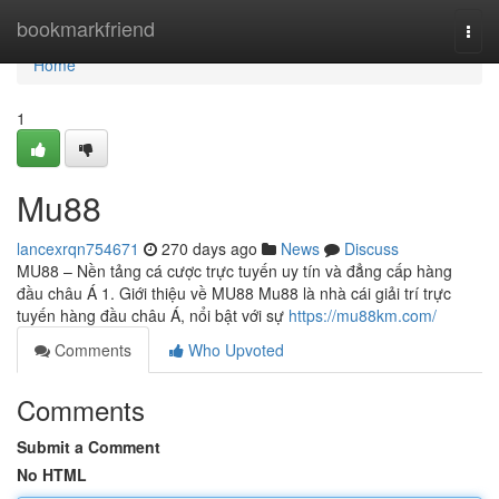
Home
bookmarkfriend
Togg
navi
Home
1
Mu88
lancexrqn754671
270 days ago
News
Discuss
MU88 – Nền tảng cá cược trực tuyến uy tín và đẳng cấp hàng
đầu châu Á 1. Giới thiệu về MU88 Mu88 là nhà cái giải trí trực
tuyến hàng đầu châu Á, nổi bật với sự
https://mu88km.com/
Comments
Who Upvoted
Comments
Submit a Comment
No HTML