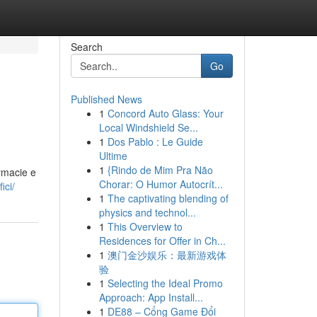
Search
Go
Published News
1
Concord Auto Glass: Your
Local Windshield Se...
1
Dos Pablo : Le Guide
Ultime
1
{Rindo de Mim Pra Não
armacie e
Chorar: O Humor Autocrít...
ici/
1
The captivating blending of
physics and technol...
1
This Overview to
Residences for Offer in Ch...
1
澳门金沙娱乐：最新游戏体
验
1
Selecting the Ideal Promo
Approach: App Install...
1
DE88 – Cổng Game Đổi