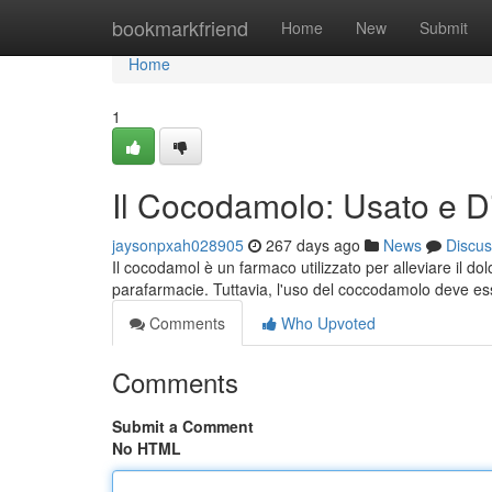
Home
bookmarkfriend
Home
New
Submit
Home
1
Il Cocodamolo: Usato e Dis
jaysonpxah028905
267 days ago
News
Discus
Il cocodamol è un farmaco utilizzato per alleviare il do
parafarmacie. Tuttavia, l'uso del coccodamolo deve e
Comments
Who Upvoted
Comments
Submit a Comment
No HTML