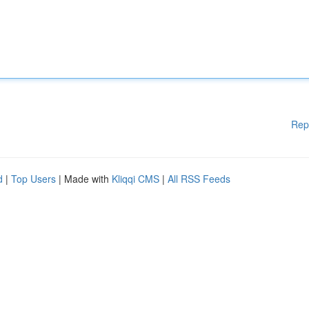
Rep
d
|
Top Users
| Made with
Kliqqi CMS
|
All RSS Feeds