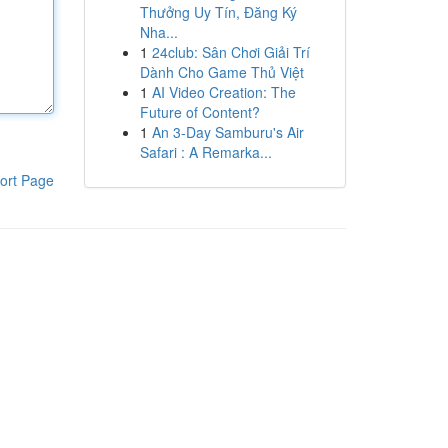
Thưởng Uy Tín, Đăng Ký
Nha...
1
24club: Sân Chơi Giải Trí
Dành Cho Game Thủ Việt
1
AI Video Creation: The
Future of Content?
1
An 3-Day Samburu's Air
Safari : A Remarka...
ort Page