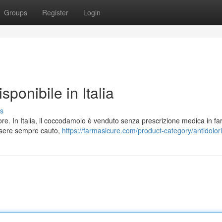
Groups
Register
Login
ponibile in Italia
s
lore. In Italia, il coccodamolo è venduto senza prescrizione medica in f
ssere sempre cauto,
https://farmasicure.com/product-category/antidolorif