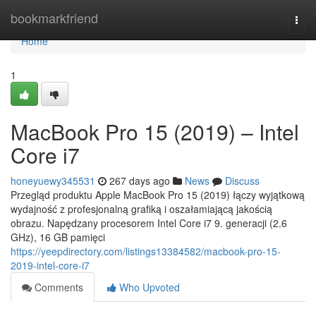
Home
bookmarkfriend
Togg
navi
Home
1
MacBook Pro 15 (2019) – Intel
Core i7
honeyuewy345531
267 days ago
News
Discuss
Przegląd produktu Apple MacBook Pro 15 (2019) łączy wyjątkową
wydajność z profesjonalną grafiką i oszałamiającą jakością
obrazu. Napędzany procesorem Intel Core i7 9. generacji (2.6
GHz), 16 GB pamięci
https://yeepdirectory.com/listings13384582/macbook-pro-15-
2019-intel-core-i7
Comments
Who Upvoted