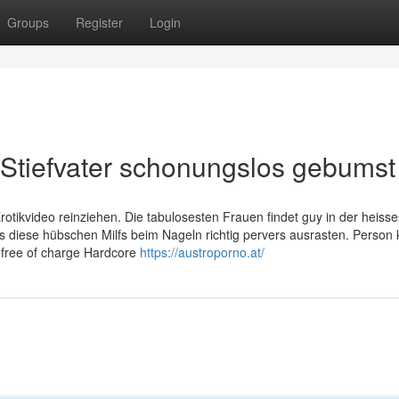
Groups
Register
Login
Stiefvater schonungslos gebumst
Erotikvideo reinziehen. Die tabulosesten Frauen findet guy in der heiss
iese hübschen Milfs beim Nageln richtig pervers ausrasten. Person
s free of charge Hardcore
https://austroporno.at/