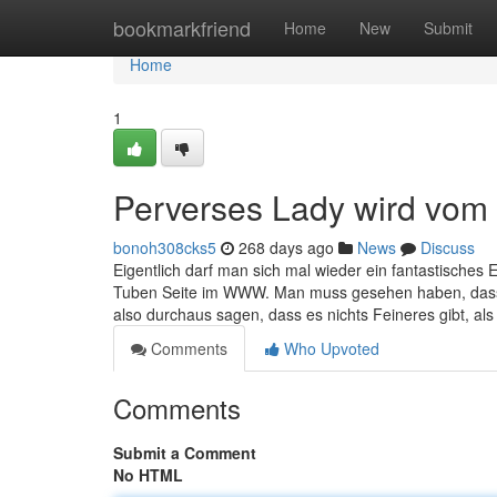
Home
bookmarkfriend
Home
New
Submit
Home
1
Perverses Lady wird vom 
bonoh308cks5
268 days ago
News
Discuss
Eigentlich darf man sich mal wieder ein fantastisches 
Tuben Seite im WWW. Man muss gesehen haben, dass d
also durchaus sagen, dass es nichts Feineres gibt, al
Comments
Who Upvoted
Comments
Submit a Comment
No HTML