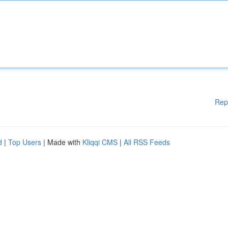
Rep
d
|
Top Users
| Made with
Kliqqi CMS
|
All RSS Feeds