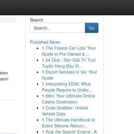
Search
Go
Published News
1
The Fresno Car Lots: Your
Guide to Pre-Owned & ...
1
24 Club : Sàn Giải Trí Trực
Tuyến Hàng Đầu Vi...
1
Escort Services in Voi: Your
esten
Guide
 kann
1
Interpreting EE88: What
People Require to Under...
1
88m: Your Ultimate Online
Casino Destination
1
Code Grabber: Unlock
Vehicle Data
1
The Ultimate Handbook to
Entire Silicone Reborn...
1
Rule the Search Engine : A