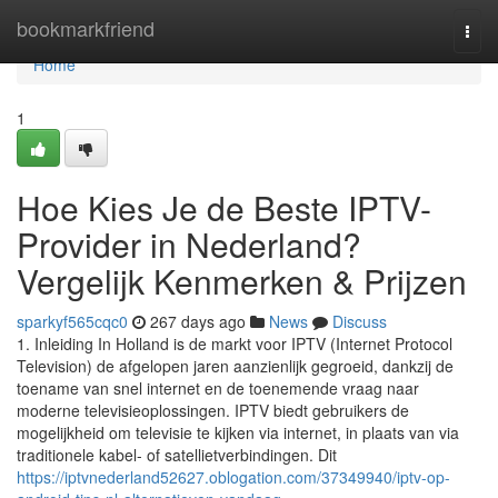
Home
bookmarkfriend
Togg
navi
Home
1
Hoe Kies Je de Beste IPTV-
Provider in Nederland?
Vergelijk Kenmerken & Prijzen
sparkyf565cqc0
267 days ago
News
Discuss
1. Inleiding In Holland is de markt voor IPTV (Internet Protocol
Television) de afgelopen jaren aanzienlijk gegroeid, dankzij de
toename van snel internet en de toenemende vraag naar
moderne televisieoplossingen. IPTV biedt gebruikers de
mogelijkheid om televisie te kijken via internet, in plaats van via
traditionele kabel- of satellietverbindingen. Dit
https://iptvnederland52627.oblogation.com/37349940/iptv-op-