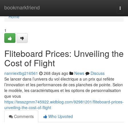
Home
bookmarkfriend
Togg
navi
Home
1
Fliteboard Prices: Unveiling the
Cost of Flight
nanniextbg216561
268 days ago
News
Discuss
Se lancer dans l’univers du vol électrique a un prix qui reflète
l’innovation et les performances de ces planches de pointe. Selon
le modèle, les caractéristiques et les options de personnalisation
que vous
https://tesszgmm745922.widblog.com/92981201/fliteboard-prices-
unveiling-the-cost-of-flight
Comments
Who Upvoted