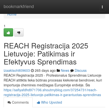
Home
bookmarkfriend
Togg
navi
Home
1
REACH Registracija 2025
Lietuvoje: Patikimas ir
Efektyvus Sprendimas
izaaktsoh809603
265 days ago
News
Discuss
REACH Registracija 2025 - Profesionalus Sprendimas Lietuvoje
REACH atitiktis lieka būtinas procesas kiekvienai bendrovei, kuri
importuoja chemines medžiagas Europinėje erdvėje. Šis
https://safiyafdhd971706.shoutmyblog.com/37254731/reach-
registracija-2025-lietuvoje-patikimas-ir-garantuotas-sprendimas
Comments
Who Upvoted