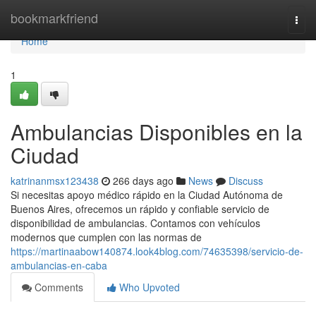
Home
bookmarkfriend
Togg
navi
Home
1
Ambulancias Disponibles en la
Ciudad
katrinanmsx123438
266 days ago
News
Discuss
Si necesitas apoyo médico rápido en la Ciudad Autónoma de
Buenos Aires, ofrecemos un rápido y confiable servicio de
disponibilidad de ambulancias. Contamos con vehículos
modernos que cumplen con las normas de
https://martinaabow140874.look4blog.com/74635398/servicio-de-
ambulancias-en-caba
Comments
Who Upvoted