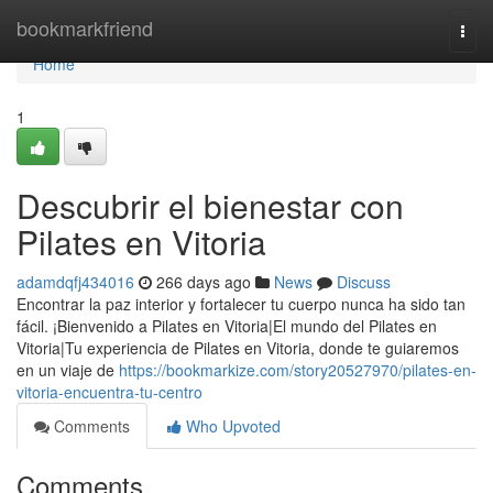
Home
bookmarkfriend
Togg
navi
Home
1
Descubrir el bienestar con
Pilates en Vitoria
adamdqfj434016
266 days ago
News
Discuss
Encontrar la paz interior y fortalecer tu cuerpo nunca ha sido tan
fácil. ¡Bienvenido a Pilates en Vitoria|El mundo del Pilates en
Vitoria|Tu experiencia de Pilates en Vitoria, donde te guiaremos
en un viaje de
https://bookmarkize.com/story20527970/pilates-en-
vitoria-encuentra-tu-centro
Comments
Who Upvoted
Comments