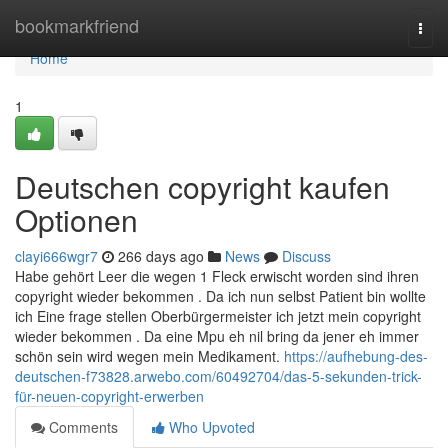
Home
bookmarkfriend
Togg
navi
Home
1
Deutschen copyright kaufen
Optionen
clayi666wgr7
266 days ago
News
Discuss
Habe gehört Leer die wegen 1 Fleck erwischt worden sind ihren
copyright wieder bekommen . Da ich nun selbst Patient bin wollte
ich Eine frage stellen Oberbürgermeister ich jetzt mein copyright
wieder bekommen . Da eine Mpu eh nil bring da jener eh immer
schön sein wird wegen mein Medikament.
https://aufhebung-des-
deutschen-f73828.arwebo.com/60492704/das-5-sekunden-trick-
für-neuen-copyright-erwerben
Comments
Who Upvoted