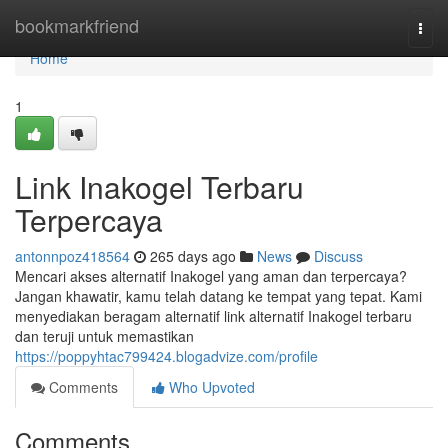
Home
bookmarkfriend
Togg
navi
Home
1
Link Inakogel Terbaru
Terpercaya
antonnpoz418564
265 days ago
News
Discuss
Mencari akses alternatif Inakogel yang aman dan terpercaya?
Jangan khawatir, kamu telah datang ke tempat yang tepat. Kami
menyediakan beragam alternatif link alternatif Inakogel terbaru
dan teruji untuk memastikan
https://poppyhtac799424.blogadvize.com/profile
Comments
Who Upvoted
Comments