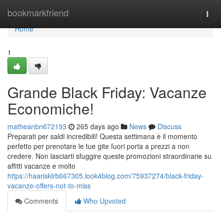
Home
bookmarkfriend
Togg
navi
Home
1
Grande Black Friday: Vacanze
Economiche!
matheanbn672193
265 days ago
News
Discuss
Preparati per saldi incredibili! Questa settimana è il momento
perfetto per prenotare le tue gite fuori porta a prezzi a non
credere. Non lasciarti sfuggire queste promozioni straordinarie su
affitti vacanze e molto
https://haarisklrb667305.look4blog.com/75937274/black-friday-
vacanze-offers-not-to-miss
Comments
Who Upvoted