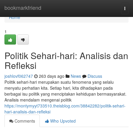
Home
bookmarkfriend
Togg
navi
Home
1
Politik Sehari-hari: Analisis dan
Refleksi
joshlovf062747
263 days ago
News
Discuss
Politik sehari-hari merupakan suatu fenomena yang selalu
menyatu perhatian kita. Setiap hari, kita dihadapkan pada
berbagai isu politik yang menciptakan kehidupan bermasyarakat.
Analisis mendalam mengenai politik
https://montymyyt733510.theisblog.com/38842282/politik-sehari-
hari-analisis-dan-refleksi
Comments
Who Upvoted