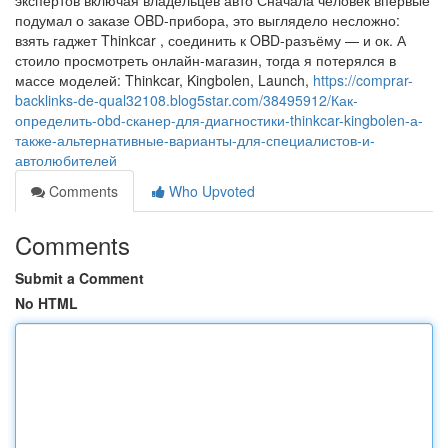
экспертов включая владельцев авто Сначала человек впервые
подумал о заказе OBD-прибора, это выглядело несложно:
взять гаджет Thinkcar , соединить к OBD-разъёму — и ок. А
стоило просмотреть онлайн-магазин, тогда я потерялся в
массе моделей: Thinkcar, Kingbolen, Launch,
https://comprar-
backlinks-de-qual32108.blog5star.com/38495912/Как-
определить-obd-сканер-для-диагностики-thinkcar-kingbolen-а-
также-альтернативные-варианты-для-специалистов-и-
автолюбителей
Comments
Who Upvoted
Comments
Submit a Comment
No HTML