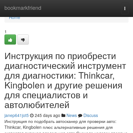
Home
bookmarkfriend
Togg
navi
Home
1
Инструкция по приобрести
диагностический инструмент
для диагностики: Thinkcar,
Kingbolen и другие решения
для специалистов и
автолюбителей
janep641jot5
245 days ago
News
Discuss
Инструкция по подобрать автосканер для проверки авто:
Thinkcar, Kingbolen плюс альтернативные решения для