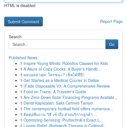
HTML is disabled
Report Page
Search
Go
Published News
1
Inspire Young Minds: Robotics Classes for Kids
1
A Allure of Copy Clocks: A Buyer's Handb...
1
ผลบอลล่าสุด: ใครชนะ? เช็คได้ที่นี่!
1
Get Started as a Medical Courier in Dallas
1
{Fade Disposable V3: A Comprehensive Review
1
Food on Trains: A Traveler's Guide
1
Are Zero-Down Solar Financing Programs Availabl...
1
Dereli Kaplıcaları: Saklı Cenneti Tanıyın
1
The contemporary football field offers numerous...
1
ติดต่อทีมงาน วิธี เข้าถึง ฝ่ายบริการลูกค้า ...
1
Optimizing Servicing: Pruftechnik’s Exact L...
1
Locate Relief: Bodywork Therapy in Colleyvil...