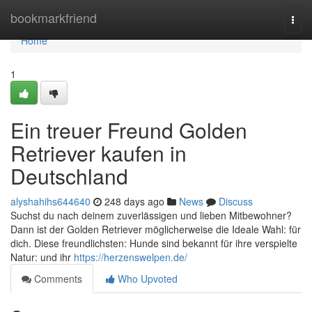
Home
bookmarkfriend
Togg
navi
Home
1
Ein treuer Freund Golden
Retriever kaufen in
Deutschland
alyshahihs644640
248 days ago
News
Discuss
Suchst du nach deinem zuverlässigen und lieben Mitbewohner?
Dann ist der Golden Retriever möglicherweise die Ideale Wahl: für
dich. Diese freundlichsten: Hunde sind bekannt für ihre verspielte
Natur: und ihr
https://herzenswelpen.de/
Comments
Who Upvoted