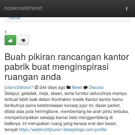
Home
bookmarkfriend
Togg
navi
Home
1
Buah pikiran rancangan kantor
pabrik buat menginspirasi
ruangan anda
julianv246oon7
244 days ago
News
Discuss
Selaput, geladak, meja, aksen, serta furnitur seluruhnya mampu
terbuat lebih baik dalam Kontraktor Inside Kantor kantor kamu
berikutnya sama keistimewaan konsep jujur ini. dasar parket,
ditata atas pola herringbone, membentang ke arah pintu terbuka,
mempertunjukkan sekejap kamar besi menggembleng di
baliknya. ini merupakan ruang yang kerasa erat dan besar,
tempat
https://waldov262uxw1.bleepblogs.com/profile