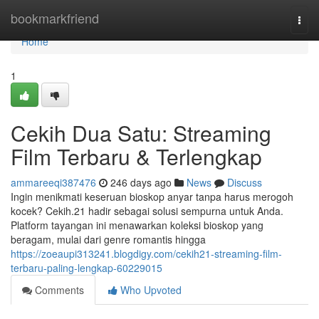
Home
bookmarkfriend
Togg
navi
Home
1
Cekih Dua Satu: Streaming
Film Terbaru & Terlengkap
ammareeqi387476
246 days ago
News
Discuss
Ingin menikmati keseruan bioskop anyar tanpa harus merogoh
kocek? Cekih.21 hadir sebagai solusi sempurna untuk Anda.
Platform tayangan ini menawarkan koleksi bioskop yang
beragam, mulai dari genre romantis hingga
https://zoeaupi313241.blogdigy.com/cekih21-streaming-film-
terbaru-paling-lengkap-60229015
Comments
Who Upvoted