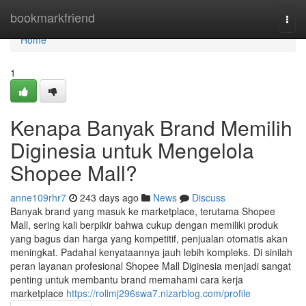
Home
bookmarkfriend
Togg
navi
Home
1
Kenapa Banyak Brand Memilih
Diginesia untuk Mengelola
Shopee Mall?
anne109rhr7
243 days ago
News
Discuss
Banyak brand yang masuk ke marketplace, terutama Shopee
Mall, sering kali berpikir bahwa cukup dengan memiliki produk
yang bagus dan harga yang kompetitif, penjualan otomatis akan
meningkat. Padahal kenyataannya jauh lebih kompleks. Di sinilah
peran layanan profesional Shopee Mall Diginesia menjadi sangat
penting untuk membantu brand memahami cara kerja
marketplace
https://rolimj296swa7.nizarblog.com/profile