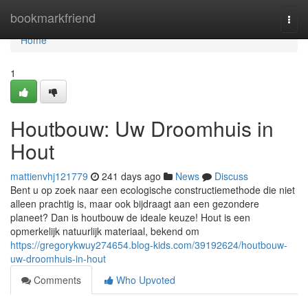
Home
bookmarkfriend
Togg
navi
Home
1
Houtbouw: Uw Droomhuis in
Hout
mattienvhj121779
241 days ago
News
Discuss
Bent u op zoek naar een ecologische constructiemethode die niet
alleen prachtig is, maar ook bijdraagt aan een gezondere
planeet? Dan is houtbouw de ideale keuze! Hout is een
opmerkelijk natuurlijk materiaal, bekend om
https://gregorykwuy274654.blog-kids.com/39192624/houtbouw-
uw-droomhuis-in-hout
Comments
Who Upvoted