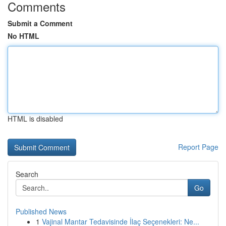
Comments
Submit a Comment
No HTML
HTML is disabled
Report Page
Search
Go
Published News
1
Vajinal Mantar Tedavisinde İlaç Seçenekleri: Ne...