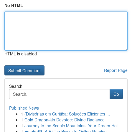
No HTML
HTML is disabled
Report Page
Search
Go
Published News
1
{Divisórias em Curitiba: Soluções Eficientes ...
1
Gold Dragon-kin Devotee: Divine Radiance
1
Journey to the Scenic Mountains: Your Dream Hol...
1
Empire88: A Rising Power in Online Gaming