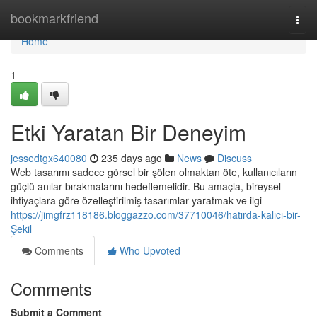
Home
bookmarkfriend
Togg
navi
Home
1
Etki Yaratan Bir Deneyim
jessedtgx640080
235 days ago
News
Discuss
Web tasarımı sadece görsel bir şölen olmaktan öte, kullanıcıların
güçlü anılar bırakmalarını hedeflemelidir. Bu amaçla, bireysel
ihtiyaçlara göre özelleştirilmiş tasarımlar yaratmak ve ilgi
https://jimgfrz118186.bloggazzo.com/37710046/hatırda-kalıcı-bir-
Şekil
Comments
Who Upvoted
Comments
Submit a Comment