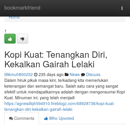
Home
bookmarkfriend
Togg
navi
Home
1
Kopi Kuat: Tenangkan Diri,
Kekalkan Gairah Lelaki
lillikmuh800252
235 days ago
News
Discuss
Dalam hiruk pikuk masa kini, terkadang kita memerlukan
ketenangan dan semangat baru. Salah satu cara yang sangat
efektif untuk mendapatkannya adalah dengan mengonsumsi Kopi
Kuat. Minuman ini, yang telah menjadi
https://agnesdlqh594910.fireblogz.com/68928736/kopi-kuat-
tenangkan-diri-kekalkan-gairah-lelaki
Comments
Who Upvoted