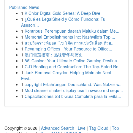
Published News
1
K-Chlor Digital Gold Series: A Deep Dive
1
¿Qué es LegalShield y Cómo Funciona: Tu
Asesorí...
1
Kontribusi Perempuan daerah Maluku dalam Me...
1
Memorial Embellishments Inc: Nashville's Top ...
1
สรุปวิเคราะห์บอล: ไข โค้ด การแข่งขันล็อค ด้วย...
1
Revamping Offices : Your Resource to Office...
1
澳门雪茄指南：品味奢华与历史
1
88i Casino: Your Ultimate Online Gaming Destina...
1
C-D Roofing and Construction: The Top-Rated Ro...
1
Junk Removal Croydon Helping Maintain Neat
Envi...
1
copyright Erfahrungen Deutschland: Was Nutzer w...
1
Mud cleaner shaker display use in swaco md sequ...
1
Capacitaciones SST: Guía Completa para la Evita...
Copyright © 2026 |
Advanced Search
|
Live
|
Tag Cloud
|
Top