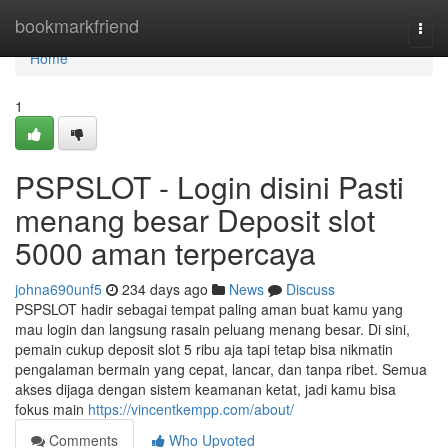
Home
bookmarkfriend
Togg
navi
Home
1
PSPSLOT - Login disini Pasti
menang besar Deposit slot
5000 aman terpercaya
johna690unf5
234 days ago
News
Discuss
PSPSLOT hadir sebagai tempat paling aman buat kamu yang
mau login dan langsung rasain peluang menang besar. Di sini,
pemain cukup deposit slot 5 ribu aja tapi tetap bisa nikmatin
pengalaman bermain yang cepat, lancar, dan tanpa ribet. Semua
akses dijaga dengan sistem keamanan ketat, jadi kamu bisa
fokus main
https://vincentkempp.com/about/
Comments
Who Upvoted