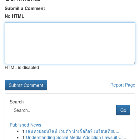
Submit a Comment
No HTML
HTML is disabled
Report Page
Search
Go
Published News
1
เล่นหวยออนไลน์ เว็บตัว น่าเชื่อถือ? เปรียบเทียบ...
1
Understanding Social Media Addiction Lawsuit Cl...