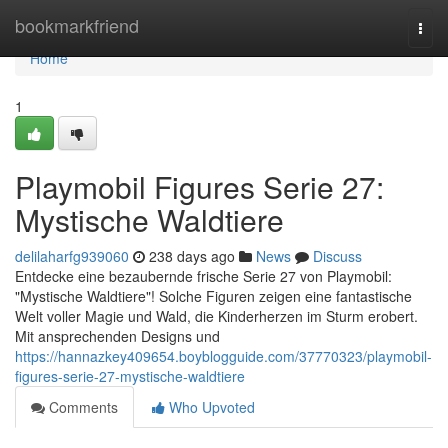
Home
bookmarkfriend
Togg
navi
Home
1
Playmobil Figures Serie 27:
Mystische Waldtiere
delilaharfg939060
238 days ago
News
Discuss
Entdecke eine bezaubernde frische Serie 27 von Playmobil:
"Mystische Waldtiere"! Solche Figuren zeigen eine fantastische
Welt voller Magie und Wald, die Kinderherzen im Sturm erobert.
Mit ansprechenden Designs und
https://hannazkey409654.boyblogguide.com/37770323/playmobil-
figures-serie-27-mystische-waldtiere
Comments
Who Upvoted