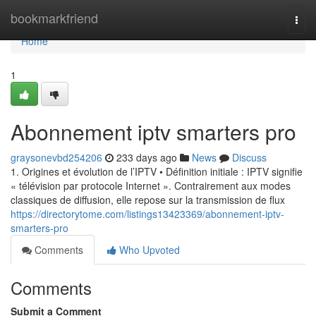
Home
bookmarkfriend
Togg
navi
Home
1
Abonnement iptv smarters pro
graysonevbd254206
233 days ago
News
Discuss
1. Origines et évolution de l’IPTV • Définition initiale : IPTV signifie
« télévision par protocole Internet ». Contrairement aux modes
classiques de diffusion, elle repose sur la transmission de flux
https://directorytome.com/listings13423369/abonnement-iptv-
smarters-pro
Comments
Who Upvoted
Comments
Submit a Comment