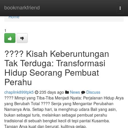
Home
bookmarkfriend
Togg
navi
Home
1
???? Kisah Keberuntungan
Tak Terduga: Transformasi
Hidup Seorang Pembuat
Perahu
chaplink899tpk5
235 days ago
News
Discuss
???? Mimpi yang Tiba-Tiba Menjadi Nyata: Perjalanan Hidup Arya
yang Berubah Total ????️ Senja yang Mengantar Perubahan
Namanya Aria. Setiap hari, ia menghirup udara Bali yang asin,
bukan sebagai turis, melainkan sebagai pembuat perahu
tradisional di sebuah bengkel kecil di tepi pantai Kusamba.
Tangan Arya kuat dan berurat, kulitnya gelap.