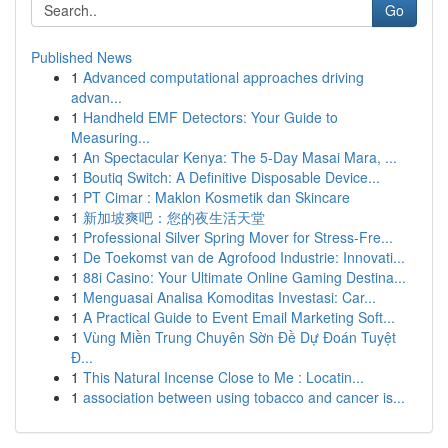
Go
Published News
1
Advanced computational approaches driving
advan...
1
Handheld EMF Detectors: Your Guide to
Measuring...
1
An Spectacular Kenya: The 5-Day Masai Mara, ...
1
Boutiq Switch: A Definitive Disposable Device...
1
PT Cimar : Maklon Kosmetik dan Skincare
1
新加坡爽吧：您的夜生活天堂
1
Professional Silver Spring Mover for Stress-Fre...
1
De Toekomst van de Agrofood Industrie: Innovati...
1
88i Casino: Your Ultimate Online Gaming Destina...
1
Menguasai Analisa Komoditas Investasi: Car...
1
A Practical Guide to Event Email Marketing Soft...
1
Vùng Miền Trung Chuyên Sờn Đề Dự Đoán Tuyệt
Đ...
1
This Natural Incense Close to Me : Locatin...
1
association between using tobacco and cancer is...