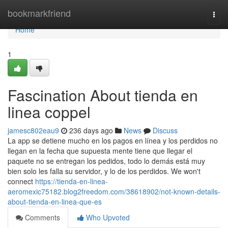
Home
bookmarkfriend
Togg
navi
Home
1
Fascination About tienda en
linea coppel
jamesc802eau9
236 days ago
News
Discuss
La app se detiene mucho en los pagos en línea y los perdidos no
llegan en la fecha que supuesta mente tiene que llegar el
paquete no se entregan los pedidos, todo lo demás está muy
bien solo les falla su servidor, y lo de los perdidos. We won't
connect
https://tienda-en-linea-
aeromexic75182.blog2freedom.com/38618902/not-known-details-
about-tienda-en-linea-que-es
Comments
Who Upvoted