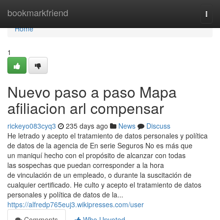
Home
bookmarkfriend
Togg
navi
Home
1
Nuevo paso a paso Mapa
afiliacion arl compensar
rickeyo083cyq3
235 days ago
News
Discuss
He letrado y acepto el tratamiento de datos personales y política
de datos de la agencia de En serie Seguros No es más que
un maniquí hecho con el propósito de alcanzar con todas
las sospechas que puedan corresponder a la hora
de vinculación de un empleado, o durante la suscitación de
cualquier certificado. He culto y acepto el tratamiento de datos
personales y política de datos de la...
https://alfredp765euj3.wikipresses.com/user
Comments
Who Upvoted