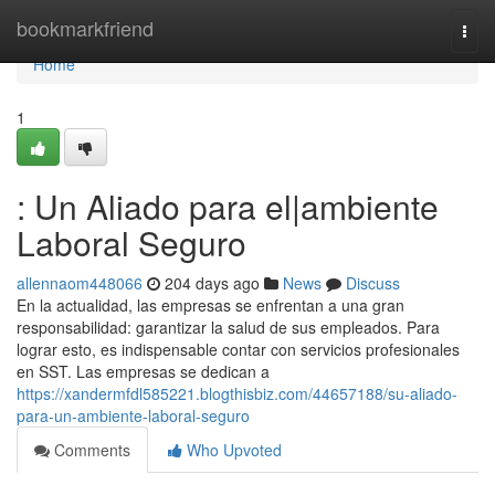
Home
bookmarkfriend
Togg
navi
Home
1
: Un Aliado para el|ambiente
Laboral Seguro
allennaom448066
204 days ago
News
Discuss
En la actualidad, las empresas se enfrentan a una gran
responsabilidad: garantizar la salud de sus empleados. Para
lograr esto, es indispensable contar con servicios profesionales
en SST. Las empresas se dedican a
https://xandermfdl585221.blogthisbiz.com/44657188/su-aliado-
para-un-ambiente-laboral-seguro
Comments
Who Upvoted