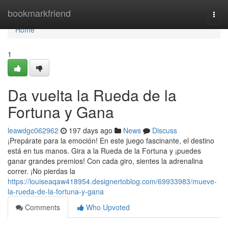
Home
bookmarkfriend
Togg
navi
Home
1
Da vuelta la Rueda de la
Fortuna y Gana
leawdgc062962
197 days ago
News
Discuss
¡Prepárate para la emoción! En este juego fascinante, el destino
está en tus manos. Gira a la Rueda de la Fortuna y ¡puedes
ganar grandes premios! Con cada giro, sientes la adrenalina
correr. ¡No pierdas la
https://louiseaqaw418954.designertoblog.com/69933983/mueve-
la-rueda-de-la-fortuna-y-gana
Comments
Who Upvoted