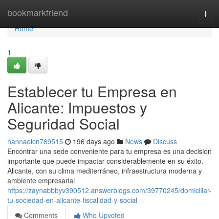
Home
bookmarkfriend
Togg
navi
Home
1
Establecer tu Empresa en
Alicante: Impuestos y
Seguridad Social
hannaoicn769515
196 days ago
News
Discuss
Encontrar una sede conveniente para tu empresa es una decisión
importante que puede impactar considerablemente en su éxito.
Alicante, con su clima mediterráneo, infraestructura moderna y
ambiente empresarial
https://zaynabbbyv390512.answerblogs.com/39770245/domiciliar-
tu-sociedad-en-alicante-fiscalidad-y-social
Comments
Who Upvoted