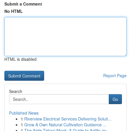
Submit a Comment
No HTML
HTML is disabled
Report Page
Search
Go
Published News
1
Riverview Electrical Services Delivering Soluti...
1
Grow A Own Natural Cultivation Guidance ...
1
The Agile Tabaxi Monk: A Guide to Agility an...