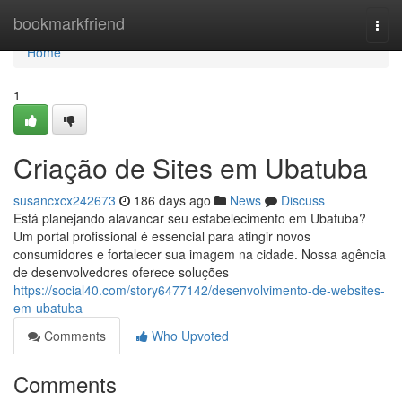
Home
bookmarkfriend
Togg
navi
Home
1
Criação de Sites em Ubatuba
susancxcx242673
186 days ago
News
Discuss
Está planejando alavancar seu estabelecimento em Ubatuba?
Um portal profissional é essencial para atingir novos
consumidores e fortalecer sua imagem na cidade. Nossa agência
de desenvolvedores oferece soluções
https://social40.com/story6477142/desenvolvimento-de-websites-
em-ubatuba
Comments
Who Upvoted
Comments