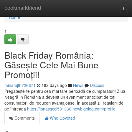
Home
bookmarkfriend
Togg
navi
Home
1
Black Friday România:
Găsește Cele Mai Bune
Promoții!
minamjth726871
182 days ago
News
Discuss
Pregătește-te pentru cea mai tare perioadă de cumpărături! Ziua
Neagră în România a devenit un eveniment anticipat de toți
consumatorii de reduceri avantajoase. În această zi, retailerii de
pe întreaga
https://jonasgcci531366.newbigblog.com/profile
Comments
Who Upvoted