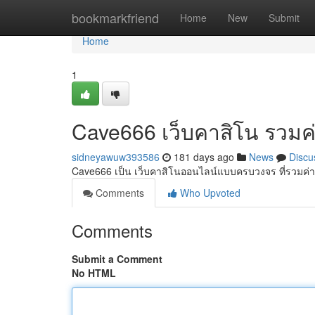
Home
bookmarkfriend
Home
New
Submit
Home
1
Cave666 เว็บคาสิโน รวมค
sidneyawuw393586
181 days ago
News
Discu
Cave666 เป็น เว็บคาสิโนออนไลน์แบบครบวงจร ที่รวมค่าย
Comments
Who Upvoted
Comments
Submit a Comment
No HTML