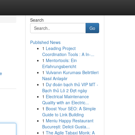
Search
Go
Published News
1
Leading Project
Coordination Tools : A In-...
1
Mentortools: Ein
Erfahrungsbericht
1
Vulvanın Kuruması Belirtileri
le
Nasıl Anlaşılır
1
Dự đoán bạch thủ VIP MT -
Bạch thủ Lô 2 Đợt ngày
1
Electrical Maintenance
Quality with an Electric...
1
Boost Your SEO: A Simple
Guide to Link Building
1
Meniu Happy Restaurant
București: Delicii Gusta...
1
The Agile Tabaxi Monk: A