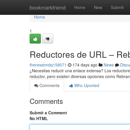
Home
bookmarkfriend
Home
New
Submit
Home
1
Reductores de URL – Reb
theresatmdq158071
174 days ago
News
Disc
¿Necesitas reducir una enlace extensa? Los reductore
reductor, pero existen diversas opciones como Rebra
Comments
Who Upvoted
Comments
Submit a Comment
No HTML