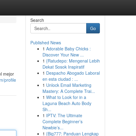
Search
Go
Published News
1
Adorable Baby Chicks :
Discover Your New ...
1
{Ratudepo: Mengenal Lebih
Dekat Sosok Inspiratif
1
Despacho Abogado Laboral
el mejor
en esta ciudad : ...
m/profile
1
Unlock Email Marketing
Mastery: A Complete Trai...
1
What to Look for in a
Laguna Beach Auto Body
Sh...
1
IPTV: The Ultimate
Complete Beginner’s
Newbie’s...
1
{Big777: Panduan Lengkap