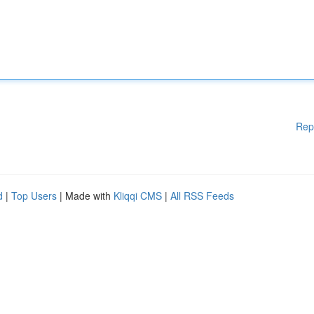
Rep
d
|
Top Users
| Made with
Kliqqi CMS
|
All RSS Feeds