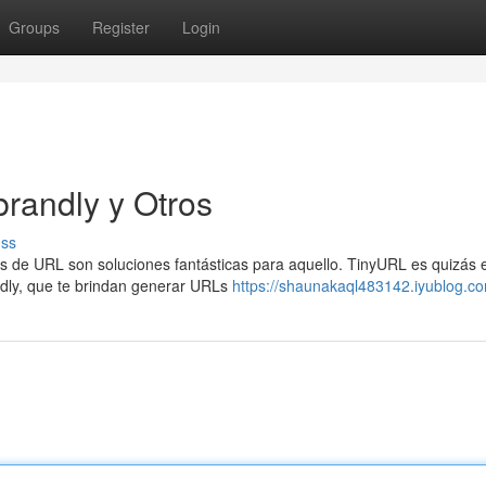
Groups
Register
Login
randly y Otros
uss
s de URL son soluciones fantásticas para aquello. TinyURL es quizás 
ndly, que te brindan generar URLs
https://shaunakaql483142.iyublog.co