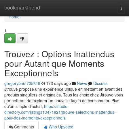
Home
bookmarkfriend
Togg
navi
Home
1
Trouvez : Options Inattendus
pour Autant que Moments
Exceptionnels
gregorybnut705319
173 days ago
News
Discuss
Jtrouve propose une expérience unique en mettant en avant des
produits singuliers et originales. Tous les choix chez Jtrouve vous
permettront de explorer un nouvelle façon de consommer. Plus
qu'un simple d'achat,
https://studio-
directory.com/listings13471621/jtrouve-sélections-inattendus-
pour-des-moments-exceptionnels
Comments
Who Upvoted