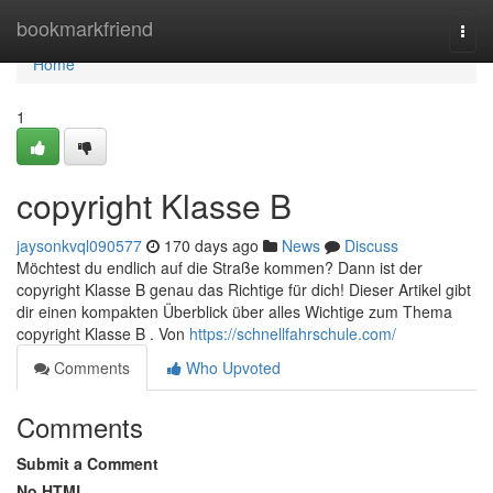
Home
bookmarkfriend
Togg
navi
Home
1
copyright Klasse B
jaysonkvql090577
170 days ago
News
Discuss
Möchtest du endlich auf die Straße kommen? Dann ist der
copyright Klasse B genau das Richtige für dich! Dieser Artikel gibt
dir einen kompakten Überblick über alles Wichtige zum Thema
copyright Klasse B . Von
https://schnellfahrschule.com/
Comments
Who Upvoted
Comments
Submit a Comment
No HTML