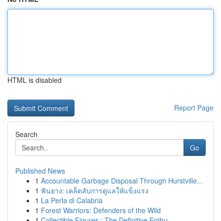
HTML is disabled
Report Page
Search
Go
Published News
1
Accountable Garbage Disposal Through Hurstville...
1
ฟันยาง: เคล็ดลับการดูแลให้แข็งแรง
1
La Perla di Calabria
1
Forest Warriors: Defenders of the Wild
1
Collectible Figures : The Definitive Enthu...