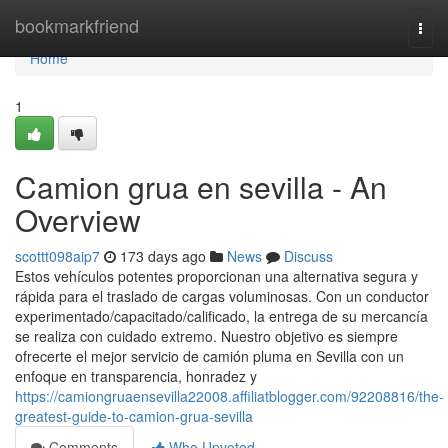
Home
bookmarkfriend
Togg
navi
Home
1
Camion grua en sevilla - An
Overview
scottt098aip7
173 days ago
News
Discuss
Estos vehículos potentes proporcionan una alternativa segura y
rápida para el traslado de cargas voluminosas. Con un conductor
experimentado/capacitado/calificado, la entrega de su mercancía
se realiza con cuidado extremo. Nuestro objetivo es siempre
ofrecerte el mejor servicio de camión pluma en Sevilla con un
enfoque en transparencia, honradez y
https://camiongruaensevilla22008.affiliatblogger.com/92208816/the-
greatest-guide-to-camion-grua-sevilla
Comments
Who Upvoted