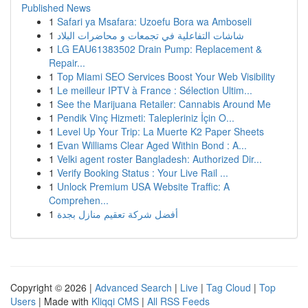
Published News
1
Safari ya Msafara: Uzoefu Bora wa Amboseli
1
شاشات التفاعلية في تجمعات و محاضرات البلاد
1
LG EAU61383502 Drain Pump: Replacement &
Repair...
1
Top Miami SEO Services Boost Your Web Visibility
1
Le meilleur IPTV à France : Sélection Ultim...
1
See the Marijuana Retailer: Cannabis Around Me
1
Pendik Vinç Hizmeti: Talepleriniz İçin O...
1
Level Up Your Trip: La Muerte K2 Paper Sheets
1
Evan Williams Clear Aged Within Bond : A...
1
Velki agent roster Bangladesh: Authorized Dir...
1
Verify Booking Status : Your Live Rail ...
1
Unlock Premium USA Website Traffic: A
Comprehen...
1
أفضل شركة تعقيم منازل بجدة
Copyright © 2026 |
Advanced Search
|
Live
|
Tag Cloud
|
Top
Users
| Made with
Kliqqi CMS
|
All RSS Feeds