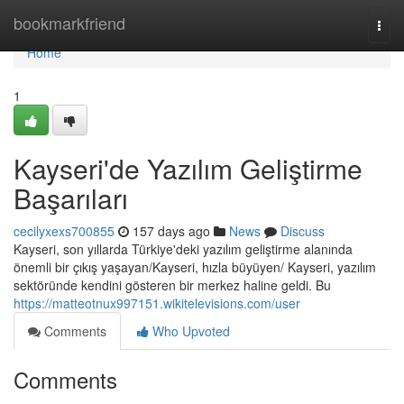
Home
bookmarkfriend
Togg
navi
Home
1
Kayseri'de Yazılım Geliştirme
Başarıları
cecilyxexs700855
157 days ago
News
Discuss
Kayseri, son yıllarda Türkiye'deki yazılım geliştirme alanında
önemli bir çıkış yaşayan/Kayseri, hızla büyüyen/ Kayseri, yazılım
sektöründe kendini gösteren bir merkez haline geldi. Bu
https://matteotnux997151.wikitelevisions.com/user
Comments
Who Upvoted
Comments