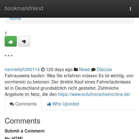
Home
bookmarkfriend
Togg
navi
Home
1
```
nannietiyh390114
125 days ago
News
Discuss
Fahrausweis kaufen: Was Sie erfahren müssen Es ist wichtig, von
vornherein zu betonen: Der direkte Kauf eines Fahrerlaubnisses
ist in Deutschland grundsätzlich nicht gestattet. Zahlreiche
Angebote im Netz, die den
https://www.eufuhrerscheinonline.de/
Comments
Who Upvoted
Comments
Submit a Comment
No HTML