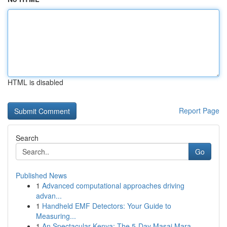
HTML is disabled
Report Page
Search
Go
Published News
1
Advanced computational approaches driving
advan...
1
Handheld EMF Detectors: Your Guide to
Measuring...
1
An Spectacular Kenya: The 5-Day Masai Mara, ...