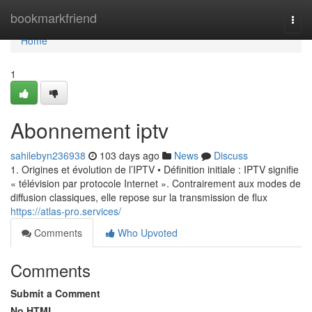
Home
bookmarkfriend
Togg
navi
Home
1
Abonnement iptv
sahilebyn236938
103 days ago
News
Discuss
1. Origines et évolution de l’IPTV • Définition initiale : IPTV signifie
« télévision par protocole Internet ». Contrairement aux modes de
diffusion classiques, elle repose sur la transmission de flux
https://atlas-pro.services/
Comments
Who Upvoted
Comments
Submit a Comment
No HTML