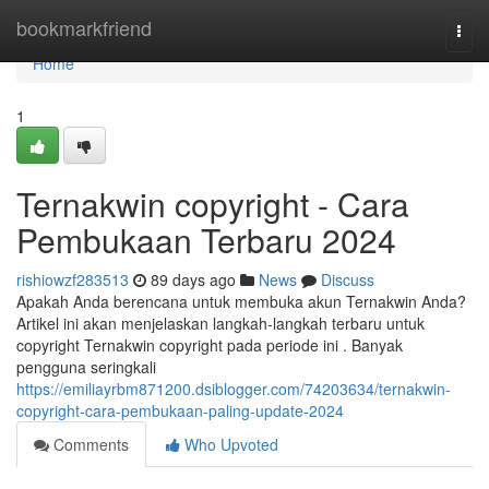
Home
bookmarkfriend
Togg
navi
Home
1
Ternakwin copyright - Cara
Pembukaan Terbaru 2024
rishiowzf283513
89 days ago
News
Discuss
Apakah Anda berencana untuk membuka akun Ternakwin Anda?
Artikel ini akan menjelaskan langkah-langkah terbaru untuk
copyright Ternakwin copyright pada periode ini . Banyak
pengguna seringkali
https://emiliayrbm871200.dsiblogger.com/74203634/ternakwin-
copyright-cara-pembukaan-paling-update-2024
Comments
Who Upvoted