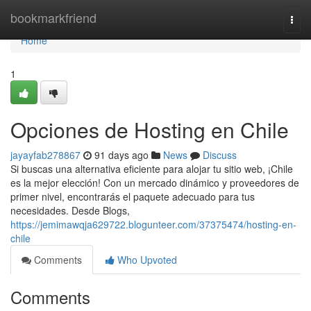
Home
bookmarkfriend
Togg
navi
Home
1
Opciones de Hosting en Chile
jayayfab278867
91 days ago
News
Discuss
Si buscas una alternativa eficiente para alojar tu sitio web, ¡Chile
es la mejor elección! Con un mercado dinámico y proveedores de
primer nivel, encontrarás el paquete adecuado para tus
necesidades. Desde Blogs,
https://jemimawqja629722.blogunteer.com/37375474/hosting-en-
chile
Comments
Who Upvoted
Comments