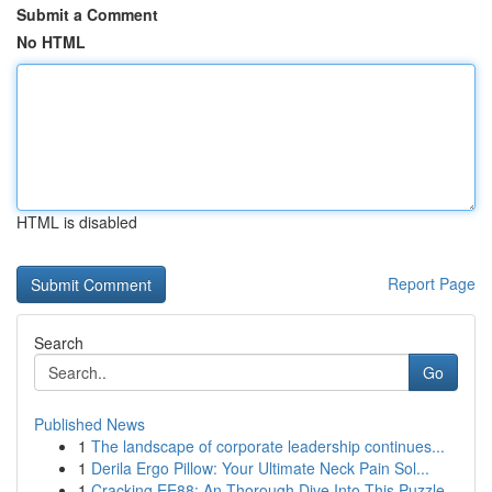
Submit a Comment
No HTML
HTML is disabled
Report Page
Search
Go
Published News
1
The landscape of corporate leadership continues...
1
Derila Ergo Pillow: Your Ultimate Neck Pain Sol...
1
Cracking EE88: An Thorough Dive Into This Puzzle