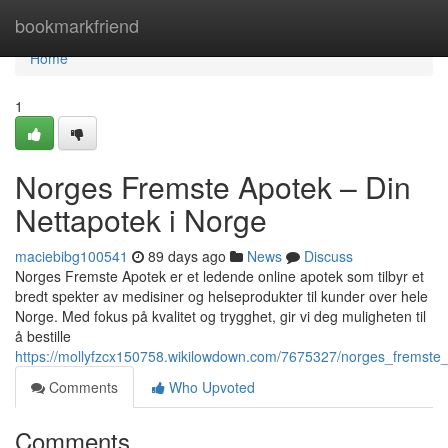
Home
bookmarkfriend
Home
1
Norges Fremste Apotek – Din
Nettapotek i Norge
maciebibg100541
89 days ago
News
Discuss
Norges Fremste Apotek er et ledende online apotek som tilbyr et
bredt spekter av medisiner og helseprodukter til kunder over hele
Norge. Med fokus på kvalitet og trygghet, gir vi deg muligheten til
å bestille
https://mollyfzcx150758.wikilowdown.com/7675327/norges_fremste
Comments
Who Upvoted
Comments