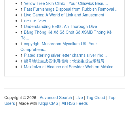
1
Yellow Tree Skin Clinic - Your Chiswick Beau...
1
Fast Furnishings Disposal from Rubbish Removal ...
1
Live Cams: A World of Link and Amusement
1
צלילי יהודיים
1
Understanding EE88: An Thorough Dive
1
Bảng Thống Kê Xổ Số Chốt Số XSMB Thống Kê
Rồ...
1
copyright Mushroom Mycelium UK: Your
Comprehens...
1
Plated sterling silver letter charms silver rho...
1
靓号地址生成器使用指南：快速生成波场靓号
1
Maximiza el Alcance del Servidor Web en México
Copyright © 2026 |
Advanced Search
|
Live
|
Tag Cloud
|
Top
Users
| Made with
Kliqqi CMS
|
All RSS Feeds